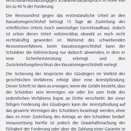
verschuldensunabhängigen Schadenersatzanspruch in Höhe von
bis zu 40 % der Forderung.
Die Revisionsfrist gegen das erstinstanzliche Urteil an den
Kassationsgerichtshof beträgt 15 Tage ab Zustellung des
schriftlichen Urteils (noch zweistufiger Gerichtsaufbau). Jedoch
ist schon dieses Urteil vollstreckbar, obwohl es noch nicht
rechtskräftig geworden ist. Während des schwebenden
Revisionsverfahrens beim Kassationsgerichtshof kann der
Schuldner die Vollstreckung nur dadurch abwenden, in dem er
eine Sicherheitsleistung erbringt und den
Zurückstellungsbeschluss des Kassationsgerichtshofs vorlegt.
Die Sicherung der Ansprüche des Gläubigers im Vorfeld des
gerichtlichen Verfahrens erfolgt über eine Arrestpfändung.
Dieser Schritt ist dann zu erwägen, wenn die Gefahr besteht, dass
der Schuldner sein Vermögen vor oder bis zum Ende des
ordentlichen Verfahrens bspw. an Dritte verschiebt. Bei einer
fälligen Forderung des Gläubigers kann die Arrestpfändung auf
das gesamte Vermögen des Schuldners beantragt werden, ohne
dass es einer Zustellung des Antrags an den Schuldner bedarf.
Voraussetzung hierfür ist jedoch die Glaubhaftmachung der
Fälligkeit der Forderung oder aber die Zahlung einer Garantie in