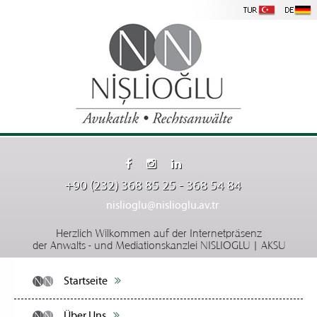
+90 (232) 368 85 25 - 368 54 84
nislioglu@nislioglu.av.tr
Herzlich Wilkommen auf der Internetpräsenz
der Anwalts - und Mediationskanzlei NISLIOGLU | AKSU
Startseite
Über Uns