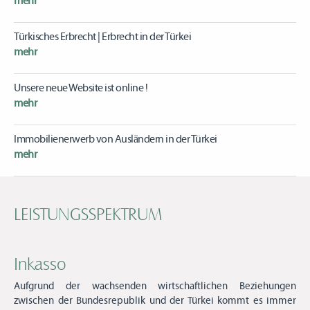
mehr
Türkisches Erbrecht | Erbrecht in der Türkei
mehr
Unsere neue Website ist online !
mehr
Immobilienerwerb von Ausländern in der Türkei
mehr
Scheidung und Anerkennung
mehr
LEISTUNGSSPEKTRUM
Unsere 25. Jubiläumsjahr...
mehr
Inkasso
Aufgrund der wachsenden wirtschaftlichen Beziehungen
Wir sind umgezogen !
zwischen der Bundesrepublik und der Türkei kommt es immer
mehr