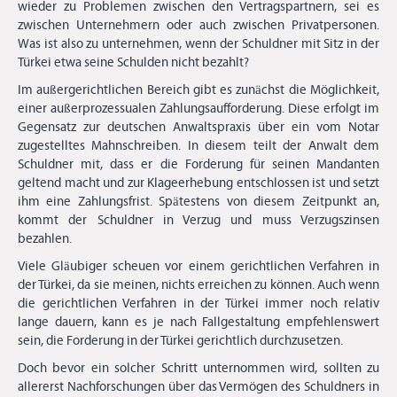
wieder zu Problemen zwischen den Vertragspartnern, sei es
zwischen Unternehmern oder auch zwischen Privatpersonen.
Herzlich Willkommen im Team Deniz Aksu !
Was ist also zu unternehmen, wenn der Schuldner mit Sitz in der
mehr
Türkei etwa seine Schulden nicht bezahlt?
Im außergerichtlichen Bereich gibt es zunächst die Möglichkeit,
Event mit der Medizinstudentencommunity Atlas -alles über
einer außerprozessualen Zahlungsaufforderung. Diese erfolgt im
Gegensatz zur deutschen Anwaltspraxis über ein vom Notar
Medizinrecht, Arzthaftung und Patientenrechte
zugestelltes Mahnschreiben. In diesem teilt der Anwalt dem
mehr
Schuldner mit, dass er die Forderung für seinen Mandanten
Treffen mit der türkische Jura Studenten Union -Anläßlich des
geltend macht und zur Klageerhebung entschlossen ist und setzt
Tag des Rechtsanwalts
ihm eine Zahlungsfrist. Spätestens von diesem Zeitpunkt an,
mehr
kommt der Schuldner in Verzug und muss Verzugszinsen
bezahlen.
Viele Gläubiger scheuen vor einem gerichtlichen Verfahren in
der Türkei, da sie meinen, nichts erreichen zu können. Auch wenn
die gerichtlichen Verfahren in der Türkei immer noch relativ
lange dauern, kann es je nach Fallgestaltung empfehlenswert
sein, die Forderung in der Türkei gerichtlich durchzusetzen.
Doch bevor ein solcher Schritt unternommen wird, sollten zu
allererst Nachforschungen über das Vermögen des Schuldners in